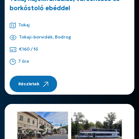
borkóstoló ebéddel
Tokaj
Tokaji-borvidék, Bodrog
€160 / fő
7 óra
Részletek