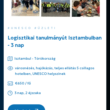
#UNESCO #ÜZLETI
Logisztikai tanulmányút Isztambulban
- 3 nap
Isztambul - Törökország
városnézés, hajókázás, teljes ellátás 5 csillagos
hotelben, UNESCO helyszínek
€650 / fő
3 nap, 2 éjszaka