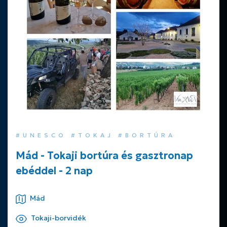
#UNESCO #TOKAJ #BORTÚRA
Mád - Tokaji bortúra és gasztronap
ebéddel - 2 nap
Mád
Tokaji-borvidék