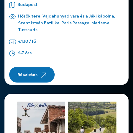
Budapest
Hősök tere, Vajdahunyad vára és a Jáki kápolna,
Szent István Bazilika, Paris Passage, Madame
Tussauds
€130 / fő
6-7 óra
Részletek