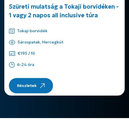
Szüreti mulatság a Tokaji borvidéken -
1 vagy 2 napos all inclusive túra
Tokaji borvidék
Sárospatak, Hercegkút
€195 / fő
6-24 óra
Részletek