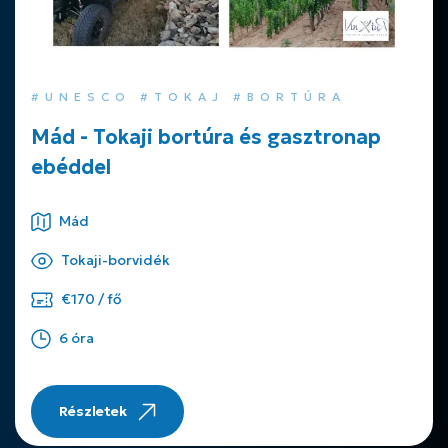
#UNESCO #TOKAJ #BORTÚRA
Mád - Tokaji bortúra és gasztronap
ebéddel
Mád
Tokaji-borvidék
€170 / fő
6 óra
Részletek