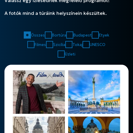
Válassz egy ízlésednek megfelelő programot!
A fotók mind a túráink helyszínein készültek.
Összes
Bortúra
Budapest
Etyek
Filmes
Szicília
Tokaj
UNESCO
Üzleti