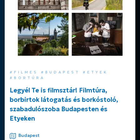
#FILMES #BUDAPEST #ETYEK
#BORTÚRA
Legyél Te is filmsztár! Filmtúra,
borbirtok látogatás és borkóstoló,
szabadulószoba Budapesten és
Etyeken
Budapest