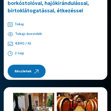
borkóstolóval, hajókirándulással,
birtoklátogatással, étkezéssel
Tokaj
Tokaji-borvidék
€890 / fő
2 nap
Részletek