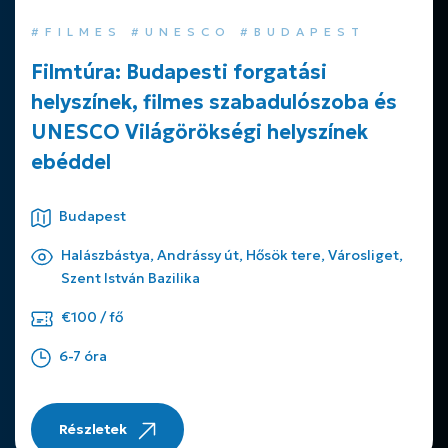
#FILMES #UNESCO #BUDAPEST
Filmtúra: Budapesti forgatási
helyszínek, filmes szabadulószoba és
UNESCO Világörökségi helyszínek
ebéddel
Budapest
Halászbástya, Andrássy út, Hősök tere, Városliget,
Szent István Bazilika
€100 / fő
6-7 óra
Részletek