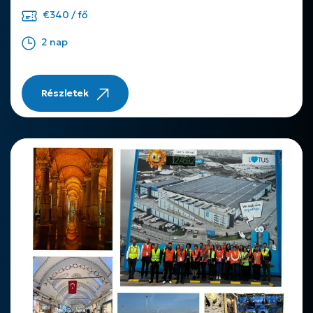
€340 / fő
2 nap
Részletek