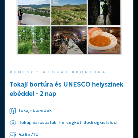
#UNESCO #TOKAJ #BORTÚRA
Tokaji bortúra és UNESCO helyszínek
ebéddel - 2 nap
Tokaji-borvidék
Tokaj, Sárospatak, Hercegkút, Bodrogkisfalud
€285 / fő