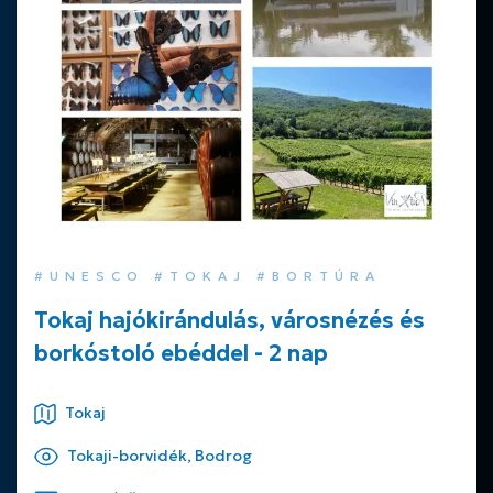
#UNESCO #TOKAJ #BORTÚRA
Tokaj hajókirándulás, városnézés és
borkóstoló ebéddel - 2 nap
Tokaj
Tokaji-borvidék, Bodrog