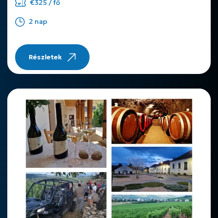
€325 / fő
2 nap
Részletek