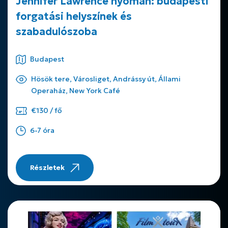
Jennifer Lawrence nyomán: budapesti
forgatási helyszínek és
szabadulószoba
Budapest
Hösök tere, Városliget, Andrássy út, Állami
Operaház, New York Café
€130 / fő
6-7 óra
Részletek