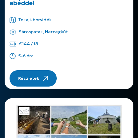
ebéddel
Tokaji-borvidék
Sárospatak, Hercegkút
€144 / fő
5-6 óra
Részletek